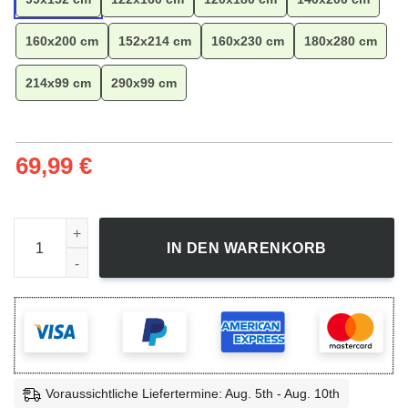
160x200 cm
152x214 cm
160x230 cm
180x280 cm
214x99 cm
290x99 cm
69,99
€
Avengers infinity war superheroes poster Teppich, Teppich f
IN DEN WARENKORB
Voraussichtliche Liefertermine: Aug. 5th - Aug. 10th