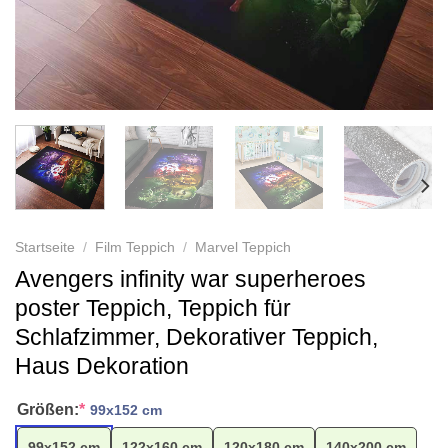
Startseite
/
Film Teppich
/
Marvel Teppich
Avengers infinity war superheroes
poster Teppich, Teppich für
Schlafzimmer, Dekorativer Teppich,
Haus Dekoration
Größen:
*
99x152 cm
99x152 cm
122x160 cm
120x180 cm
140x200 cm