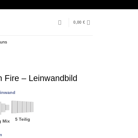
0,00
€
 uns
n Fire – Leinwandbild
inwand
5 Teilig
g Mix
m