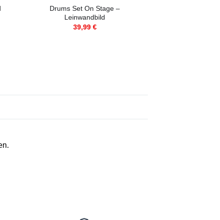
Drums Set On Stage –
d
Leinwandbild
39,99
€
en.