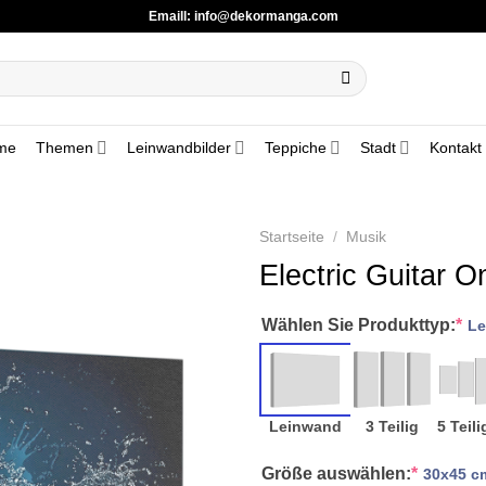
Emaill:
info@dekormanga.com
me
Themen
Leinwandbilder
Teppiche
Stadt
Kontakt
Startseite
/
Musik
Electric Guitar O
Wählen Sie Produkttyp:
*
Le
Leinwand
3 Teilig
5 Teili
Größe auswählen:
*
30x45 c