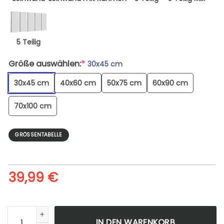
5 Teilig
Größe auswählen:
*
30x45 cm
30x45 cm
40x60 cm
50x75 cm
60x90 cm
70x100 cm
GRÖSSENTABELLE
39,99
€
Photo Of River Near Buildings During Dawn - Leinwandbild 
IN DEN WARENKORB