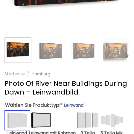
Startseite
/
Hamburg
Photo Of River Near Buildings During
Dawn – Leinwandbild
Wählen Sie Produkttyp:
*
Leinwand
Leinwand
Leinwand mit Rahmen
3 Teilig
5 Teilig Mix