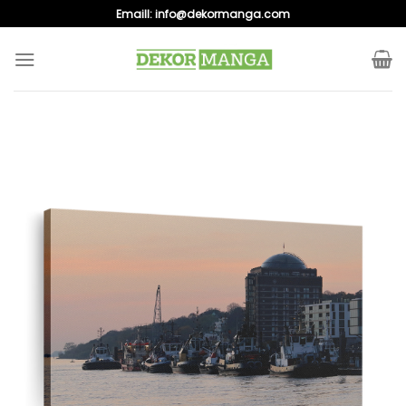
Skip
Emaill:
info@dekormanga.com
to
content