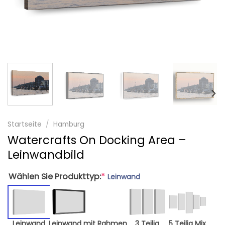
Startseite
/
Hamburg
Watercrafts On Docking Area –
Leinwandbild
Wählen Sie Produkttyp:
*
Leinwand
Leinwand
Leinwand mit Rahmen
3 Teilig
5 Teilig Mix