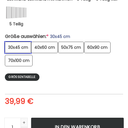
5 Teilig
Größe auswählen:
*
30x45 cm
30x45 cm
40x60 cm
50x75 cm
60x90 cm
70x100 cm
GRÖSSENTABELLE
39,99
€
Watercrafts On Docking Area - Leinwandbild Menge
IN DEN WARENKORB