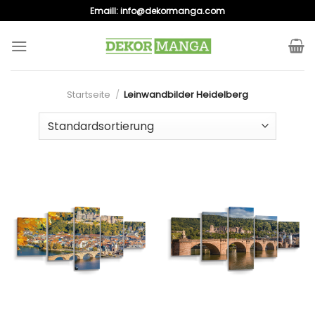
Skip
Emaill:
info@dekormanga.com
to
content
Startseite
/
Leinwandbilder Heidelberg