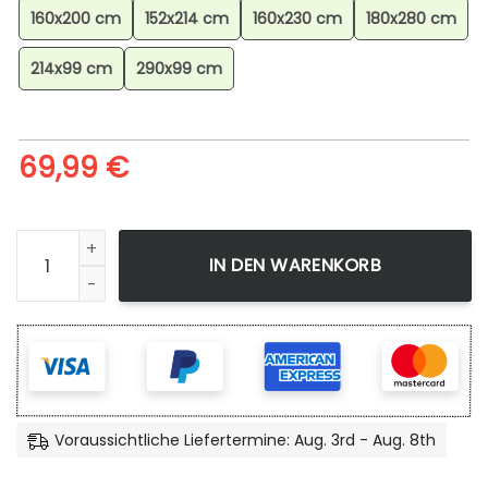
160x200 cm
152x214 cm
160x230 cm
180x280 cm
214x99 cm
290x99 cm
69,99
€
Absol Pokmon 2 Teppich, Premium Anime Gaming Merch f
IN DEN WARENKORB
Voraussichtliche Liefertermine: Aug. 3rd - Aug. 8th