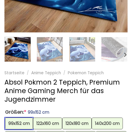
Startseite
/
Anime Teppich
/
Pokemon Teppich
Absol Pokmon 2 Teppich, Premium
Anime Gaming Merch für das
Jugendzimmer
Größen:
*
99x152 cm
99x152 cm
122x160 cm
120x180 cm
140x200 cm