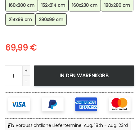
160x200 cm
152x214 cm
160x230 cm
180x280 cm
214x99 cm
290x99 cm
69,99
€
Absol Pokmon 6 Teppich, Robuster Spielteppich mit verstä
IN DEN WARENKORB
Voraussichtliche Liefertermine: Aug. 18th - Aug. 23rd