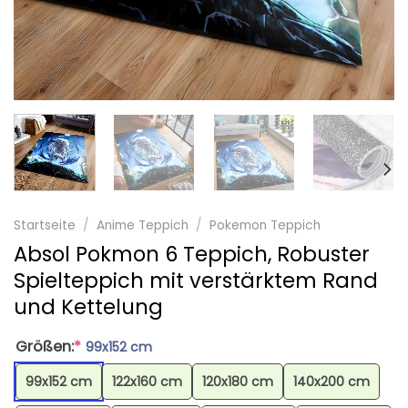
Startseite
/
Anime Teppich
/
Pokemon Teppich
Absol Pokmon 6 Teppich, Robuster
Spielteppich mit verstärktem Rand
und Kettelung
Größen:
*
99x152 cm
99x152 cm
122x160 cm
120x180 cm
140x200 cm