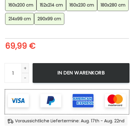
160x200 cm
152x214 cm
160x230 cm
180x280 cm
214x99 cm
290x99 cm
69,99
€
Absol Pokmon 8 Teppich, Exklusives Otaku Deko Highlight 
IN DEN WARENKORB
Voraussichtliche Liefertermine: Aug. 17th - Aug. 22nd