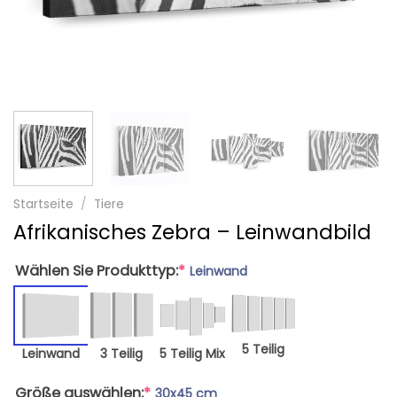
Startseite
/
Tiere
Afrikanisches Zebra – Leinwandbild
Wählen Sie Produkttyp:
*
Leinwand
5 Teilig
Leinwand
3 Teilig
5 Teilig Mix
Größe auswählen:
*
30x45 cm