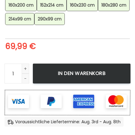
160x200 cm
152x214 cm
160x230 cm
180x280 cm
214x99 cm
290x99 cm
69,99
€
Alle Glcklichen Pokmon Teppich, Exklusives Otaku Deko Hig
IN DEN WARENKORB
Voraussichtliche Liefertermine: Aug. 3rd - Aug. 8th