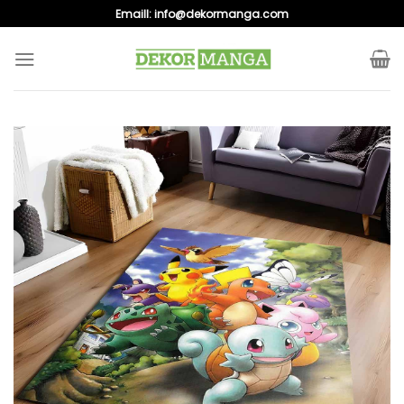
Skip
Emaill:
info@dekormanga.com
to
content