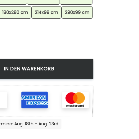
180x280 cm
214x99 cm
290x99 cm
rcanine Pokemon The Legend Teppich, Langlebige Qualität fü
IN DEN WARENKORB
rmine: Aug. 18th - Aug. 23rd