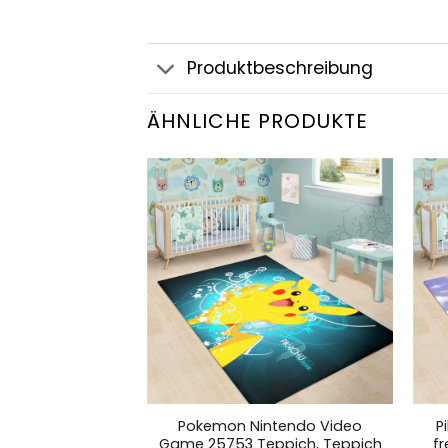
Produktbeschreibung
ÄHNLICHE PRODUKTE
okemon Evoli
Pokemon Nintendo Video
P
Teppich für
Game 25753 Teppich, Teppich
f