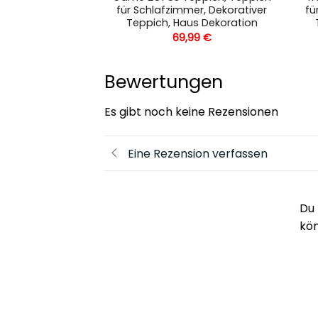
r, Dekorativer
für Schlafzimmer, Dekorativer
fü
us Dekoration
Teppich, Haus Dekoration
,99
€
69,99
€
Bewertungen
Es gibt noch keine Rezensionen
Eine Rezension verfassen
Du 
kö