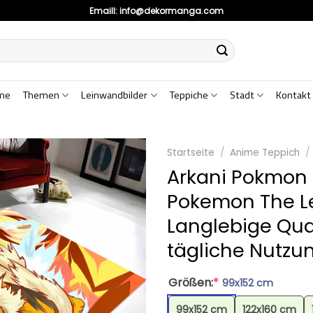
Emaill:
info@dekormanga.com
me
Themen
Leinwandbilder
Teppiche
Stadt
Kontakt
Startseite
/
Anime Teppich
/
Arkani Pokmon 
Pokemon The L
Langlebige Qual
tägliche Nutzu
Größen:
*
99x152 cm
99x152 cm
122x160 cm