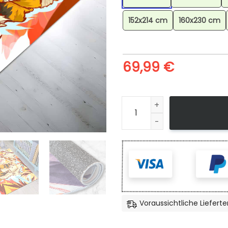
152x214 cm
160x230 cm
69,99
€
Arkani Pokmon Die Legende A
Voraussichtliche Lieferte