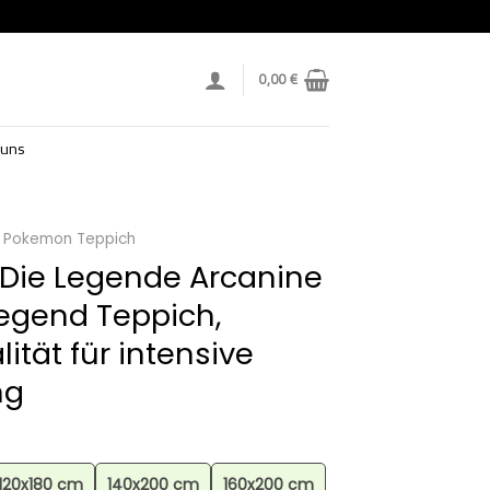
0,00
€
 uns
Pokemon Teppich
Die Legende Arcanine
egend Teppich,
ität für intensive
ng
120x180 cm
140x200 cm
160x200 cm