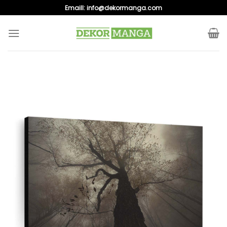
Skip
Emaill:
info@dekormanga.com
to
content