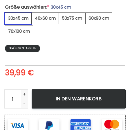
Größe auswählen:
*
30x45 cm
30x45 cm
40x60 cm
50x75 cm
60x90 cm
70x100 cm
GRÖSSENTABELLE
39,99
€
Armenien K7 Kapan Syunik Wald Hayk 2 - Leinwandbild Men
IN DEN WARENKORB