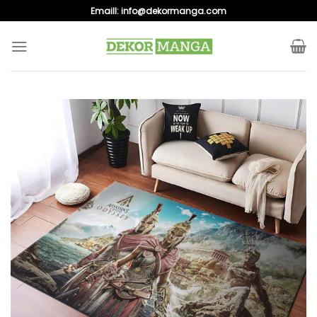
Skip
Emaill:
info@dekormanga.com
to
content