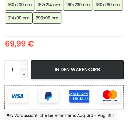
160x200 cm
152x214 cm
160x230 cm
180x280 cm
214x99 cm
290x99 cm
69,99
€
Assassins Creed Odyssey Kassandra Alexios Teppich, Gami
IN DEN WARENKORB
Voraussichtliche Liefertermine: Aug. 3rd - Aug. 8th