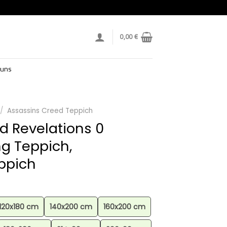
0,00
€
 uns
/
Assassins Creed Teppich
d Revelations 0
g Teppich,
eppich
120x180 cm
140x200 cm
160x200 cm