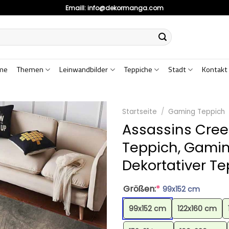
Emaill:
info@dekormanga.com
me
Themen
Leinwandbilder
Teppiche
Stadt
Kontakt
Startseite
/
Gaming Teppich
Assassins Cree
Teppich, Gamin
Dekortativer T
Größen:
*
99x152 cm
99x152 cm
122x160 cm