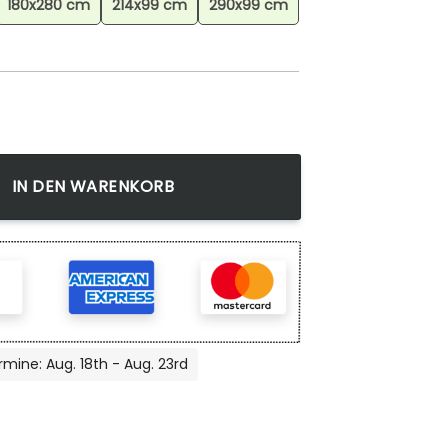
180x280 cm
214x99 cm
290x99 cm
 0 Teppich, Gaming Teppich, Dekortativer Teppich Menge
IN DEN WARENKORB
rmine: Aug. 18th - Aug. 23rd