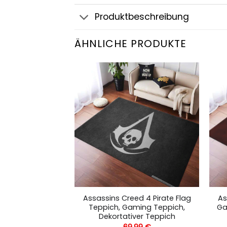
Produktbeschreibung
ÄHNLICHE PRODUKTE
ed Ezio Teppich,
Assassins Creed 4 Pirate Flag
As
h, Dekortativer
Teppich, Gaming Teppich,
Ga
pich
Dekortativer Teppich
,99
€
69,99
€