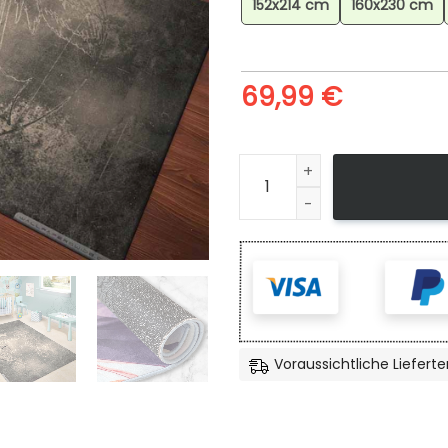
152x214 cm
160x230 cm
69,99
€
Assassins Creed Revelations
Voraussichtliche Lieferte