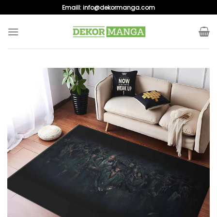
Skip
Emaill:
info@dekormanga.com
to
content