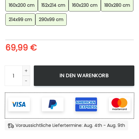
160x200 cm
152x214 cm
160x230 cm
180x280 cm
214x99 cm
290x99 cm
69,99
€
Assassins Creed Syndicate 5 Teppich, Gaming Teppich, De
IN DEN WARENKORB
Voraussichtliche Liefertermine: Aug. 4th - Aug. 9th