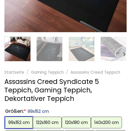
Startseite
/
Gaming Teppich
/
Assassins Creed Teppich
Assassins Creed Syndicate 5
Teppich, Gaming Teppich,
Dekortativer Teppich
Größen:
*
99x152 cm
99x152 cm
122x160 cm
120x180 cm
140x200 cm