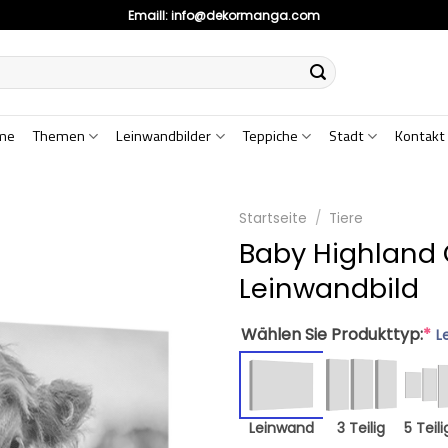
Emaill:
info@dekormanga.com
me
Themen
Leinwandbilder
Teppiche
Stadt
Kontakt
Startseite
/
Tiere
Baby Highland
Leinwandbild
Wählen Sie Produkttyp:
*
L
Leinwand
3 Teilig
5 Teili