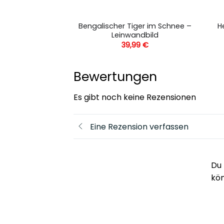
ßer brüllender
Bengalischer Tiger im Schnee –
H
inwandbild
Leinwandbild
,99
€
39,99
€
Bewertungen
Es gibt noch keine Rezensionen
Eine Rezension verfassen
Du 
kö