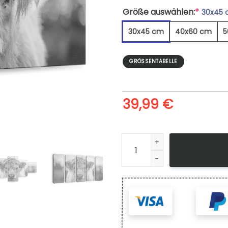
Größe auswählen:
*
30x45
30x45 cm
40x60 cm
5
GRÖSSENTABELLE
39,99
€
Baby Highland Cow Monochr