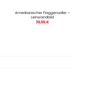
Amerikanischer Flaggenadler –
Leinwandbild
39,99
€