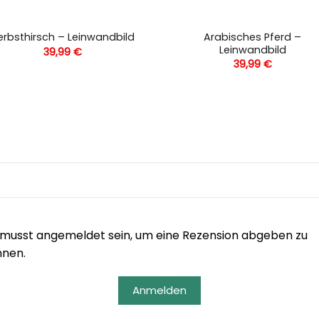
Arabisches Pferd –
erbsthirsch – Leinwandbild
Leinwandbild
39,99
€
39,99
€
musst angemeldet sein, um eine Rezension abgeben zu
nnen.
Anmelden