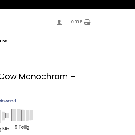
0,00
€
 uns
 Cow Monochrom –
einwand
5 Teilig
g Mix