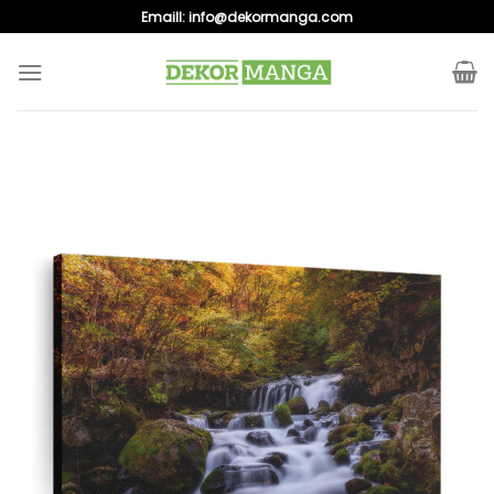
Skip
Emaill:
info@dekormanga.com
to
content