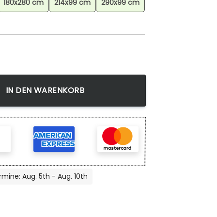
180x280 cm
214x99 cm
290x99 cm
ch, Dekorativer Teppich, Teppich für Wohnzimmer Menge
IN DEN WARENKORB
rmine: Aug. 5th - Aug. 10th