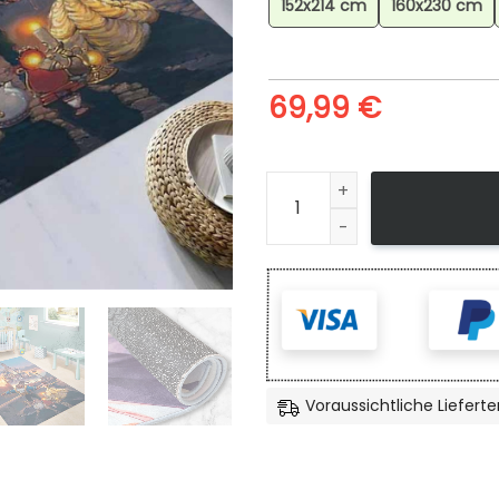
152x214 cm
160x230 cm
69,99
€
Beauty And The Beast Teppi
Voraussichtliche Lieferte