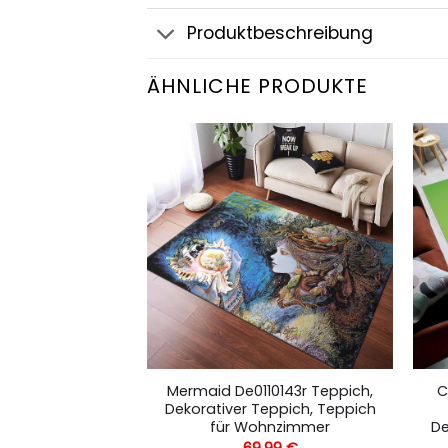
Produktbeschreibung
ÄHNLICHE PRODUKTE
r Story Teppich,
Mermaid De0110143r Teppich,
C
eppich, Teppich
Dekorativer Teppich, Teppich
hnzimmer
für Wohnzimmer
De
,99
€
69,99
€