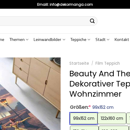
Emaill:
info@dekormanga.com
me
Themen
Leinwandbilder
Teppiche
Stadt
Kontakt
Startseite
/
Film Teppich
Beauty And The
Dekorativer Tep
Wohnzimmer
Größen:
*
99x152 cm
99x152 cm
122x160 cm