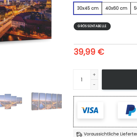
30x45 cm
40x60 cm
5
GRÖSSENTABELLE
39,99
€
Berlin Tv Tower Night - Lein
Voraussichtliche Lieferte