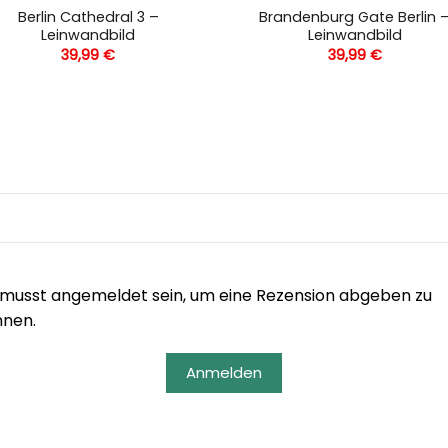
Berlin Cathedral 3 –
Brandenburg Gate Berlin 
Leinwandbild
Leinwandbild
39,99
€
39,99
€
musst angemeldet sein, um eine Rezension abgeben zu
nnen.
Anmelden