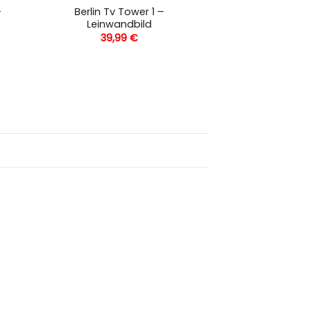
–
Berlin Tv Tower 1 –
Leinwandbild
39,99
€