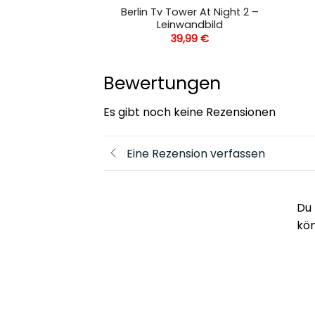
dral At Night –
Berlin Tv Tower At Night 2 –
andbild
Leinwandbild
,99
€
39,99
€
Bewertungen
Es gibt noch keine Rezensionen
Eine Rezension verfassen
Du 
kö