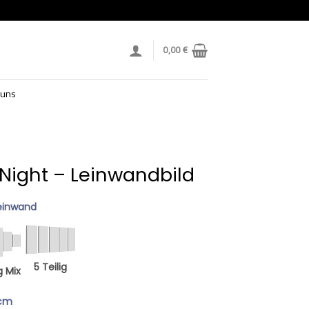
0,00
€
 uns
 Night – Leinwandbild
einwand
5 Teilig
g Mix
 cm