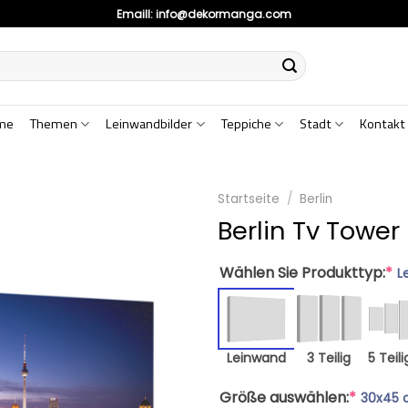
Emaill:
info@dekormanga.com
me
Themen
Leinwandbilder
Teppiche
Stadt
Kontakt
Startseite
/
Berlin
Berlin Tv Tower
Wählen Sie Produkttyp:
*
L
Leinwand
3 Teilig
5 Teili
Größe auswählen:
*
30x45