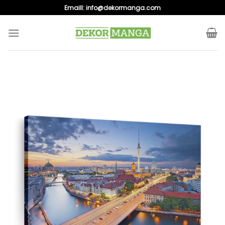
Skip
Emaill:
info@dekormanga.com
to
content