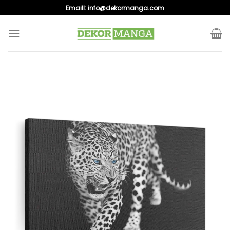
Skip
Emaill:
info@dekormanga.com
to
content