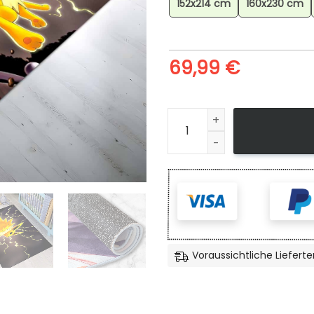
152x214 cm
160x230 cm
69,99
€
Blitza Pokmon Jolteon Pokem
Voraussichtliche Lieferte