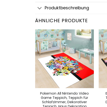
Produktbeschreibung
ÄHNLICHE PRODUKTE
um Pokemon
Pokemon All Nintendo Video
Teppich für
Game Teppich, Teppich für
r, Dekorativer
Schlafzimmer, Dekorativer
us Dekoration
Teppich, Haus Dekoration