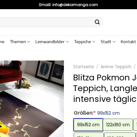
Emaill:
info@dekormanga.com
me
Themen
Leinwandbilder
Teppiche
Stadt
Kontakt
Startseite
/
Anime Teppich
/
Blitza Pokmon 
Teppich, Langle
intensive tägli
Größen:
*
99x152 cm
99x152 cm
122x160 cm