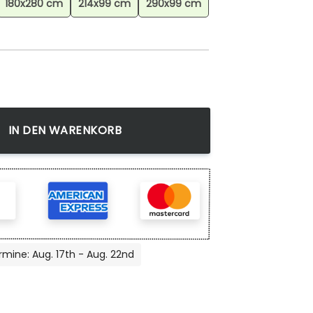
180x280 cm
214x99 cm
290x99 cm
on 2 Teppich, Langlebige Qualität für intensive tägliche Nut
IN DEN WARENKORB
rmine: Aug. 17th - Aug. 22nd