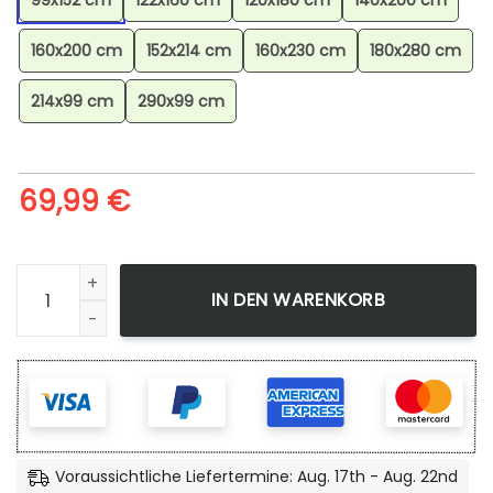
99x152 cm
122x160 cm
120x180 cm
140x200 cm
160x200 cm
152x214 cm
160x230 cm
180x280 cm
214x99 cm
290x99 cm
69,99
€
Brutalanda-Pokmon-Salamence-Pokemon-5-Teppich-trungt
IN DEN WARENKORB
Voraussichtliche Liefertermine: Aug. 17th - Aug. 22nd