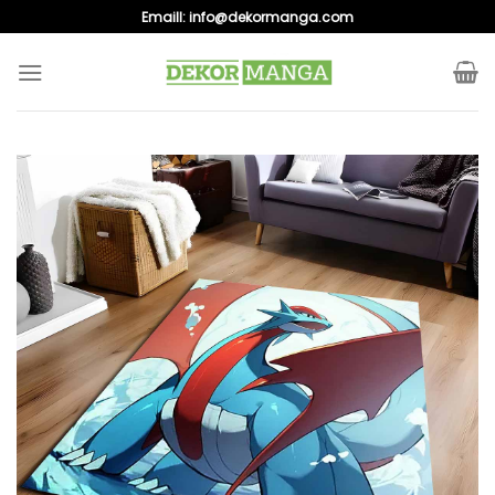
Skip
Emaill:
info@dekormanga.com
to
content