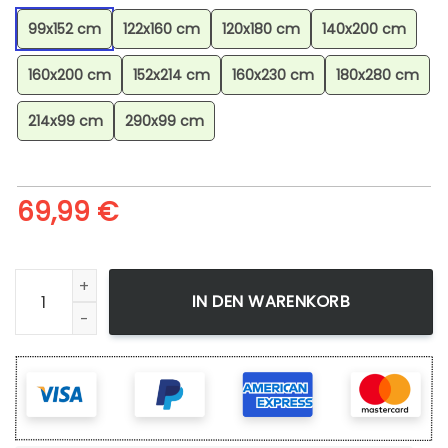
99x152 cm
122x160 cm
120x180 cm
140x200 cm
160x200 cm
152x214 cm
160x230 cm
180x280 cm
214x99 cm
290x99 cm
69,99
€
Chimpep Hopplo Memmeon Pokmon Scorbunny Grookey Sobble
IN DEN WARENKORB