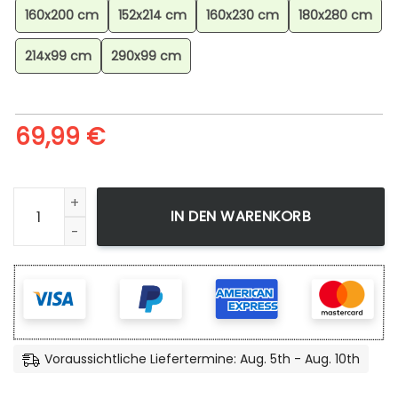
160x200 cm
152x214 cm
160x230 cm
180x280 cm
214x99 cm
290x99 cm
69,99
€
Creeper Im Minecraft-spiel 03 Teppich, Perfektes Minecra
IN DEN WARENKORB
Voraussichtliche Liefertermine: Aug. 5th - Aug. 10th