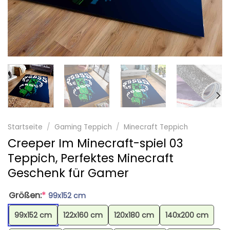
Startseite
/
Gaming Teppich
/
Minecraft Teppich
Creeper Im Minecraft-spiel 03
Teppich, Perfektes Minecraft
Geschenk für Gamer
Größen:
*
99x152 cm
99x152 cm
122x160 cm
120x180 cm
140x200 cm