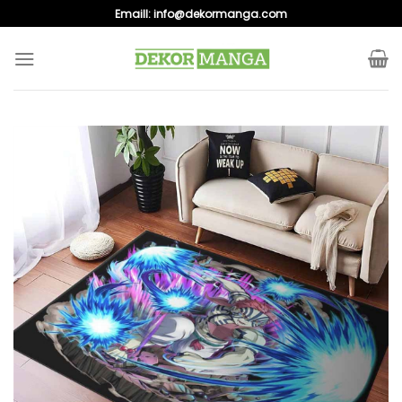
Skip
Emaill:
info@dekormanga.com
to
content