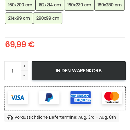
160x200 cm
152x214 cm
160x230 cm
180x280 cm
214x99 cm
290x99 cm
69,99
€
Demon Slayer Akaza 3 Teppich, Anime Teppich, Wohnzimme
IN DEN WARENKORB
Voraussichtliche Liefertermine: Aug. 3rd - Aug. 8th