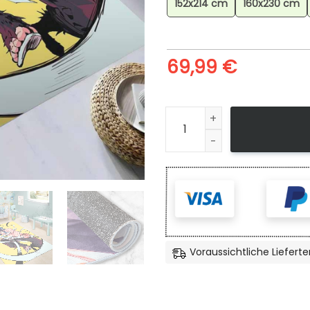
152x214 cm
160x230 cm
69,99
€
Demon Slayer Muichiro Toki
Voraussichtliche Lieferte