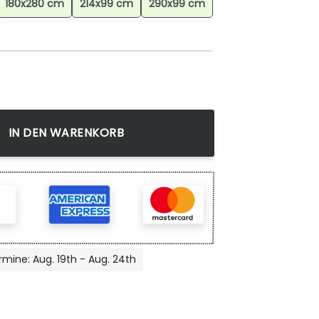
180x280 cm
214x99 cm
290x99 cm
to 5 Teppich, Anime Teppich, Wohnzimmer Dekoration Menge
IN DEN WARENKORB
rmine: Aug. 19th - Aug. 24th