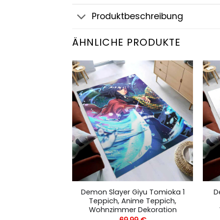
Produktbeschreibung
ÄHNLICHE PRODUKTE
Giyu Tomioka 5
Demon Slayer Giyu Tomioka 1
D
nime Teppich,
Teppich, Anime Teppich,
 Dekoration
Wohnzimmer Dekoration
,99
€
69,99
€