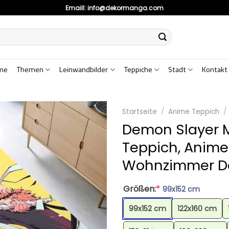
Emaill:
info@dekormanga.com
me
Themen
Leinwandbilder
Teppiche
Stadt
Kontakt
Startseite
/
Anime Teppich
/
Demon Slayer M
Teppich, Anime
Wohnzimmer De
Größen:
*
99x152 cm
99x152 cm
122x160 cm