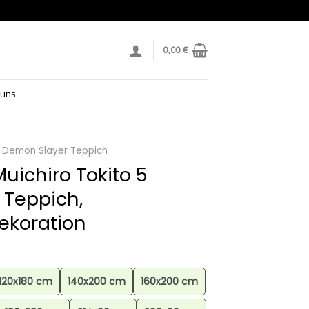
0,00
€
 uns
Demon Slayer Teppich
uichiro Tokito 5
 Teppich,
koration
120x180 cm
140x200 cm
160x200 cm