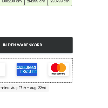
180x280 cm
214x99 cm
290x99 cm
Pokemon 2 Teppich, Perfektes Geschenk für Gamer und Anime
IN DEN WARENKORB
rmine: Aug. 17th - Aug. 22nd