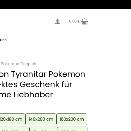
0,00
€
 uns
Pokemon Teppich
on Tyranitar Pokemon
ektes Geschenk für
me Liebhaber
120x180 cm
140x200 cm
160x200 cm