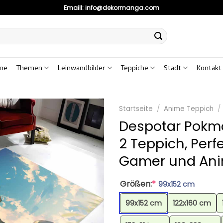
Emaill:
info@dekormanga.com
me
Themen
Leinwandbilder
Teppiche
Stadt
Kontakt
Startseite
/
Anime Teppich
/
Despotar Pokm
2 Teppich, Perf
Gamer und Ani
Größen:
*
99x152 cm
99x152 cm
122x160 cm