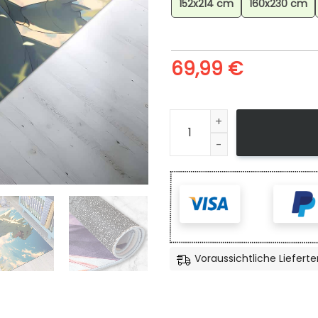
152x214 cm
160x230 cm
69,99
€
Despotar Pokmon Tyranitar 
Voraussichtliche Lieferte