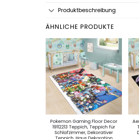
Produktbeschreibung
ÄHNLICHE PRODUKTE
to regions map
Pokemon Gaming Floor Decor
Ae
ch, Teppich für
19112213 Teppich, Teppich für
r, Dekorativer
Schlafzimmer, Dekorativer
us Dekoration
Teppich, Haus Dekoration