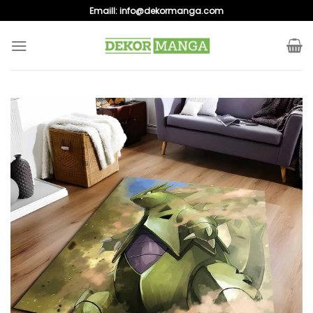
Skip
Emaill:
info@dekormanga.com
to
content