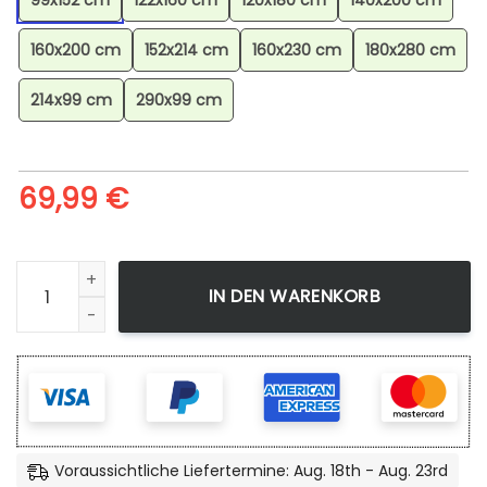
99x152 cm
122x160 cm
120x180 cm
140x200 cm
160x200 cm
152x214 cm
160x230 cm
180x280 cm
214x99 cm
290x99 cm
69,99
€
Despotar Pokmon Tyranitar Pokemon 5 Teppich, Farbecht
IN DEN WARENKORB
Voraussichtliche Liefertermine: Aug. 18th - Aug. 23rd