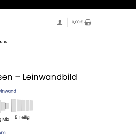
0,00
€
 uns
ssen – Leinwandbild
einwand
5 Teilig
g Mix
 cm