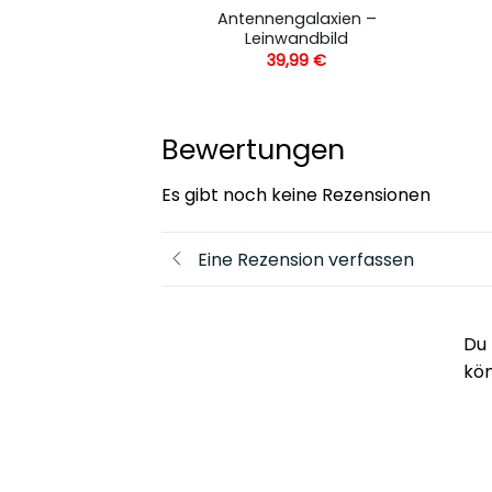
nnenfinsternis –
Antennengalaxien –
andbild
Leinwandbild
,99
€
39,99
€
Bewertungen
Es gibt noch keine Rezensionen
Eine Rezension verfassen
Du 
kö