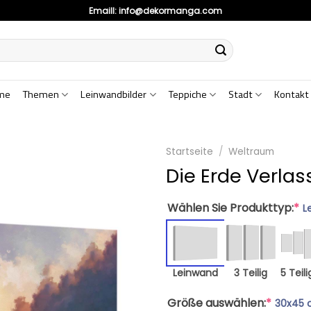
Emaill:
info@dekormanga.com
me
Themen
Leinwandbilder
Teppiche
Stadt
Kontakt
Startseite
/
Weltraum
Die Erde Verla
Wählen Sie Produkttyp:
*
L
Leinwand
3 Teilig
5 Teili
Größe auswählen:
*
30x45