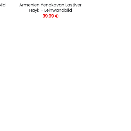
Armenien Yenokavan Lastiver
ild
Hayk – Leinwandbild
39,99
€