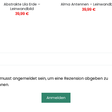
Abstrakte Lila Erde –
Alma Antennen – Leinwandb
Leinwandbild
39,99
€
39,99
€
musst angemeldet sein, um eine Rezension abgeben zu
nnen.
Anmelden