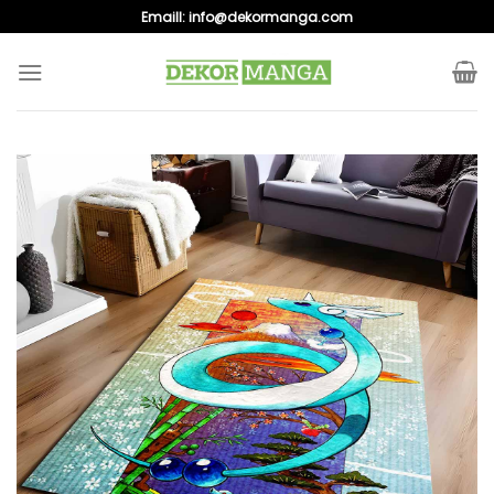
Skip
Emaill:
info@dekormanga.com
to
content