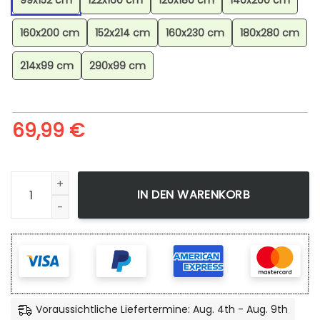
99x152 cm
122x160 cm
120x180 cm
140x200 cm
160x200 cm
152x214 cm
160x230 cm
180x280 cm
214x99 cm
290x99 cm
69,99
€
Dragonir Pokmon Dragonair Pokemon Teppich, Schallschluc
IN DEN WARENKORB
Voraussichtliche Liefertermine: Aug. 4th - Aug. 9th