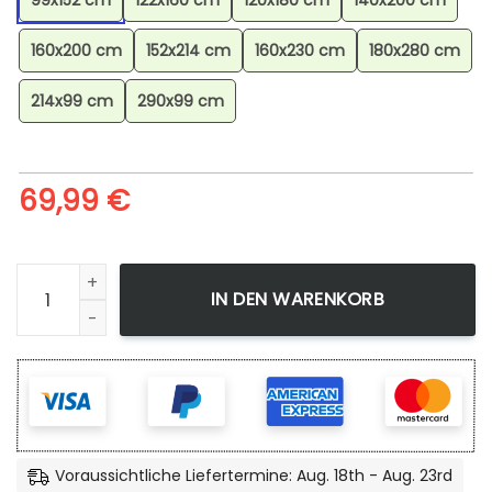
99x152 cm
122x160 cm
120x180 cm
140x200 cm
160x200 cm
152x214 cm
160x230 cm
180x280 cm
214x99 cm
290x99 cm
69,99
€
Dragoran Pokmon Dragonite Pokemon 8 Teppich, Farbecht
IN DEN WARENKORB
Voraussichtliche Liefertermine: Aug. 18th - Aug. 23rd