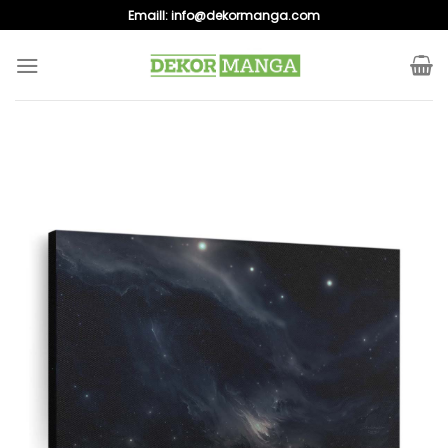
Skip
Emaill:
info@dekormanga.com
to
content