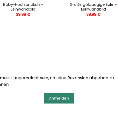
Baby-Hochlandkuh –
Große goldäugige Eule –
Leinwandbild
Leinwandbild
39,99
€
39,99
€
musst angemeldet sein, um eine Rezension abgeben zu
nnen.
Anmelden