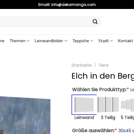
Emaill:
info@dekormanga.com
me
Themen
Leinwandbilder
Teppiche
Stadt
Kontakt
Startseite
/
Tiere
Elch in den Be
Wählen Sie Produkttyp:
*
L
Leinwand
3 Teilig
5 Teili
Größe auswählen:
*
30x45