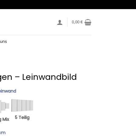
0,00
€
 uns
rgen – Leinwandbild
einwand
5 Teilig
g Mix
 cm