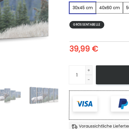
30x45 cm
40x60 cm
5
GRÖSSENTABELLE
39,99
€
Elch in den Bergen - Leinwa
Voraussichtliche Lieferte