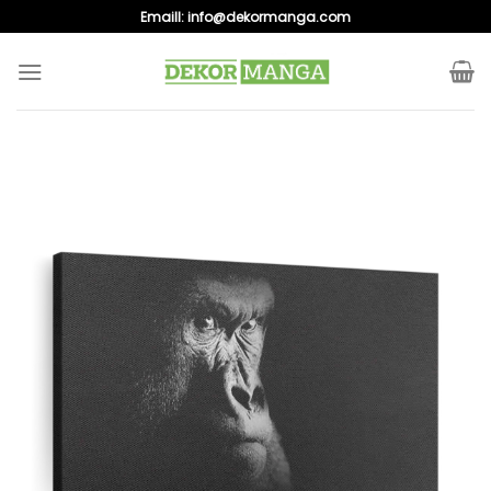
Skip
Emaill:
info@dekormanga.com
to
content