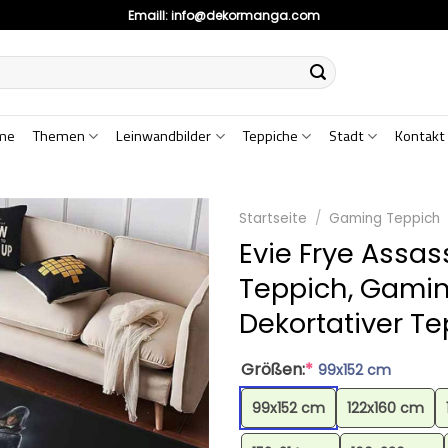
Emaill:
info@dekormanga.com
me
Themen
Leinwandbilder
Teppiche
Stadt
Kontakt
Startseite
/
Gaming Teppich
Evie Frye Assa
Teppich, Gamin
Dekortativer T
Größen:
*
99x152 cm
99x152 cm
122x160 cm