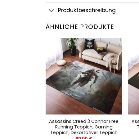
Produktbeschreibung
ÄHNLICHE PRODUKTE
ed 4 Pirate Flag
Assassins Creed 3 Connor Free
Ass
ming Teppich,
Running Teppich, Gaming
ver Teppich
Teppich, Dekortativer Teppich
,99
€
69,99
€