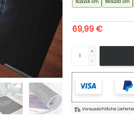
152x214 cm
160x230 cm
69,99
€
Evie Frye Assassins Creed S
Voraussichtliche Lieferte