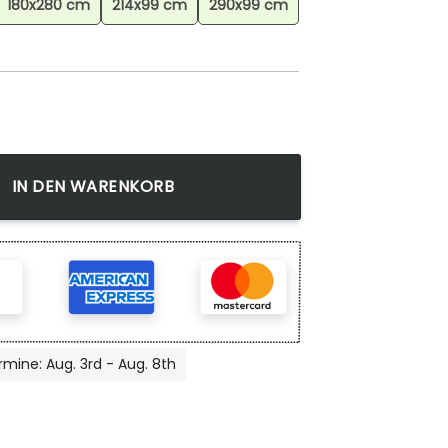
180x280 cm
214x99 cm
290x99 cm
yndicate Teppich, Gaming Teppich, Dekortativer Teppich Meng
IN DEN WARENKORB
rmine: Aug. 3rd - Aug. 8th