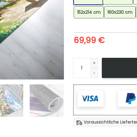
152x214 cm
160x230 cm
69,99
€
Evoli Entwicklung Pokmon Eev
Voraussichtliche Lieferte