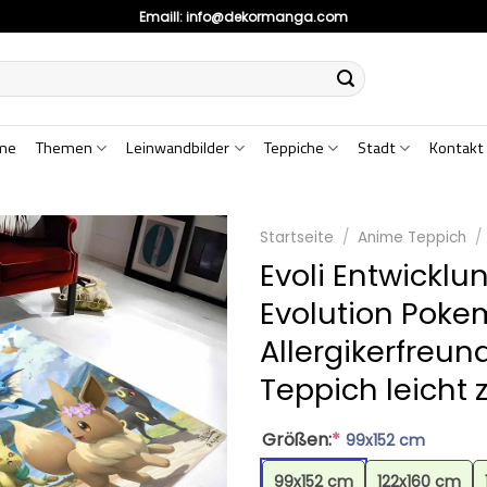
Emaill:
info@dekormanga.com
me
Themen
Leinwandbilder
Teppiche
Stadt
Kontakt
Startseite
/
Anime Teppich
/
Evoli Entwickl
Evolution Poke
Allergikerfreund
Teppich leicht 
Größen:
*
99x152 cm
99x152 cm
122x160 cm