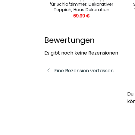
mer, Dekorativer
für Schlafzimmer, Dekorativer
us Dekoration
Teppich, Haus Dekoration
,99
€
69,99
€
Bewertungen
Es gibt noch keine Rezensionen
Eine Rezension verfassen
Du 
kö