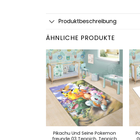
Produktbeschreibung
ÄHNLICHE PRODUKTE
ntendo Video
Pikachu Und Seine Pokemon
P
ppich, Teppich
freunde 03 Teppich, Teppich
G