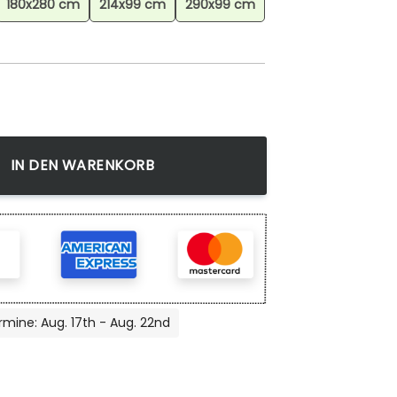
180x280 cm
214x99 cm
290x99 cm
n 3 Teppich, Premium Anime Gaming Merch für das Jugendz
IN DEN WARENKORB
rmine: Aug. 17th - Aug. 22nd