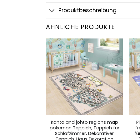
Produktbeschreibung
ÄHNLICHE PRODUKTE
tion Pokmon 01
Kanto and johto regions map
P
Teppich für
pokemon Teppich, Teppich für
f
r, Dekorativer
Schlafzimmer, Dekorativer
fü
us Dekoration
Teppich, Haus Dekoration