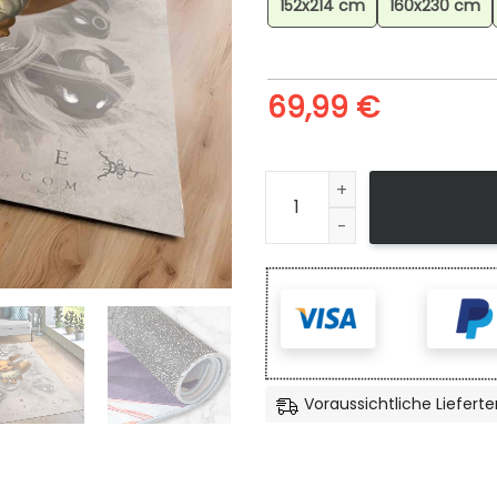
152x214 cm
160x230 cm
69,99
€
Evoli Pokmon Eevee Pokemo
Voraussichtliche Lieferte