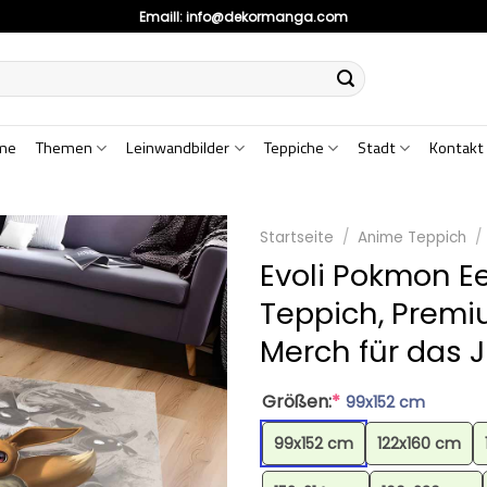
Emaill:
info@dekormanga.com
me
Themen
Leinwandbilder
Teppiche
Stadt
Kontakt
Startseite
/
Anime Teppich
/
Evoli Pokmon 
Teppich, Prem
Merch für das
Größen:
*
99x152 cm
99x152 cm
122x160 cm