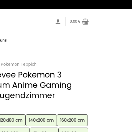
0,00
€
 uns
Pokemon Teppich
Eevee Pokemon 3
ium Anime Gaming
 Jugendzimmer
120x180 cm
140x200 cm
160x200 cm