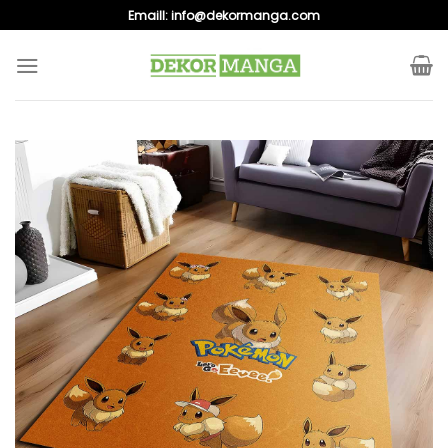
Skip
Emaill:
info@dekormanga.com
to
content