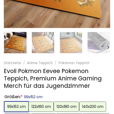
Startseite
/
Anime Teppich
/
Pokemon Teppich
Evoli Pokmon Eevee Pokemon
Teppich, Premium Anime Gaming
Merch für das Jugendzimmer
Größen:
*
99x152 cm
99x152 cm
122x160 cm
120x180 cm
140x200 cm