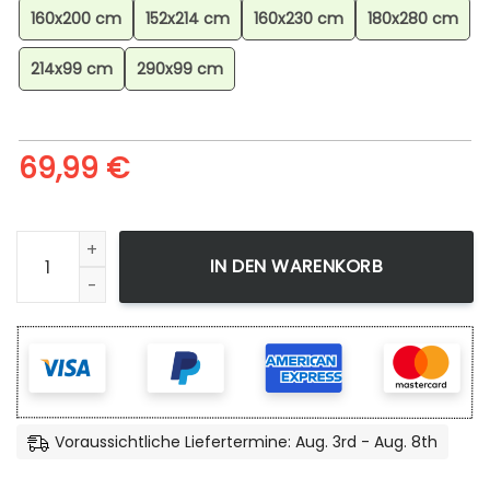
160x200 cm
152x214 cm
160x230 cm
180x280 cm
214x99 cm
290x99 cm
69,99
€
Evoli Pokmon Eevee Pokemon Teppich, Premium Anime Ga
IN DEN WARENKORB
Voraussichtliche Liefertermine: Aug. 3rd - Aug. 8th