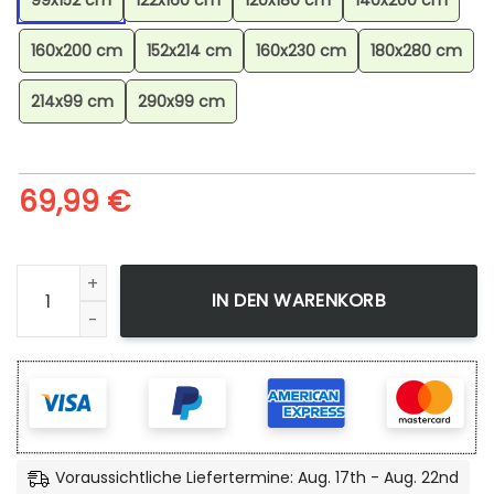
99x152 cm
122x160 cm
120x180 cm
140x200 cm
160x200 cm
152x214 cm
160x230 cm
180x280 cm
214x99 cm
290x99 cm
69,99
€
Evoli-Entwicklung-Pokmon-Eevee-Evolution-Pokemon-9-Te
IN DEN WARENKORB
Voraussichtliche Liefertermine: Aug. 17th - Aug. 22nd