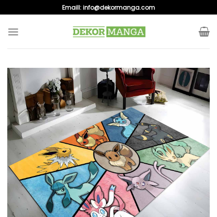
Skip
Emaill:
info@dekormanga.com
to
content