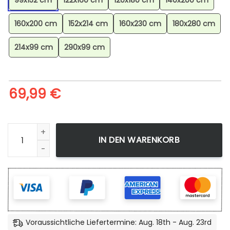
99x152 cm
122x160 cm
120x180 cm
140x200 cm
160x200 cm
152x214 cm
160x230 cm
180x280 cm
214x99 cm
290x99 cm
69,99
€
Feelinara Pokmon Sylveon Pokemon 5 Teppich, Sammlerstü
IN DEN WARENKORB
Voraussichtliche Liefertermine: Aug. 18th - Aug. 23rd