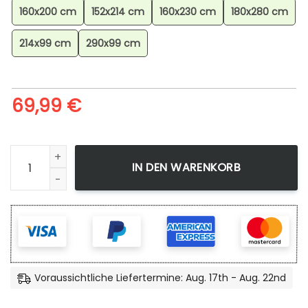
160x200 cm
152x214 cm
160x230 cm
180x280 cm
214x99 cm
290x99 cm
69,99
€
Feelinara Pokmon Sylveon Pokemon 7 Teppich, Premium A
IN DEN WARENKORB
Voraussichtliche Liefertermine: Aug. 17th - Aug. 22nd