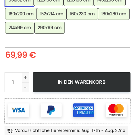
99x152 cm
122x160 cm
120x180 cm
140x200 cm
160x200 cm
152x214 cm
160x230 cm
180x280 cm
214x99 cm
290x99 cm
69,99
€
Feelinara Pokmon Sylveon Pokemon 8 Teppich, Schallschluc
IN DEN WARENKORB
Voraussichtliche Liefertermine: Aug. 17th - Aug. 22nd