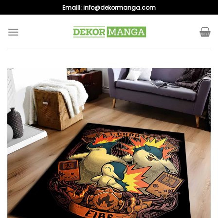
Skip
Emaill:
info@dekormanga.com
to
content