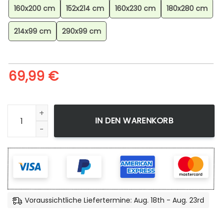
160x200 cm
152x214 cm
160x230 cm
180x280 cm
214x99 cm
290x99 cm
69,99
€
Feurigel Feuer-pokmon Teppich, Langlebige Qualität für int
IN DEN WARENKORB
Voraussichtliche Liefertermine: Aug. 18th - Aug. 23rd