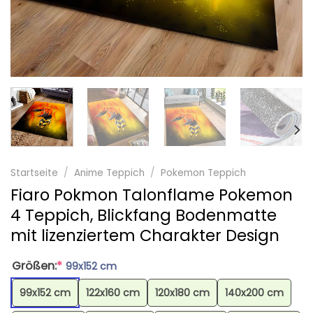
Startseite
/
Anime Teppich
/
Pokemon Teppich
Fiaro Pokmon Talonflame Pokemon
4 Teppich, Blickfang Bodenmatte
mit lizenziertem Charakter Design
Größen:
*
99x152 cm
99x152 cm
122x160 cm
120x180 cm
140x200 cm