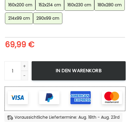
160x200 cm
152x214 cm
160x230 cm
180x280 cm
214x99 cm
290x99 cm
69,99
€
Fiaro Pokmon Talonflame Pokemon 4 Teppich, Blickfang Bo
IN DEN WARENKORB
Voraussichtliche Liefertermine: Aug. 18th - Aug. 23rd