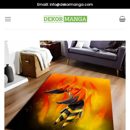
Skip
Emaill:
info@dekormanga.com
to
content