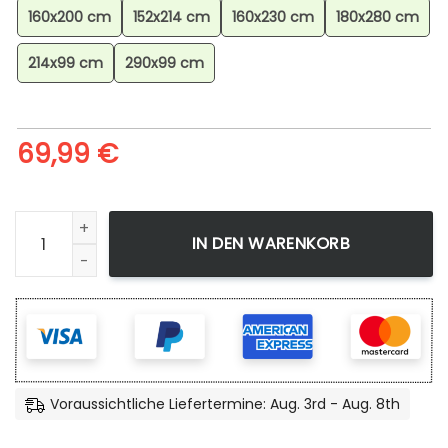
160x200 cm
152x214 cm
160x230 cm
180x280 cm
214x99 cm
290x99 cm
69,99
€
Fiaro Pokmon Talonflame Pokemon 5 Teppich, Stilvoller R
IN DEN WARENKORB
Voraussichtliche Liefertermine: Aug. 3rd - Aug. 8th