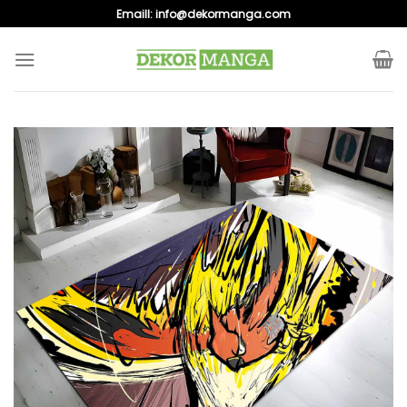
Skip
Emaill:
info@dekormanga.com
to
content