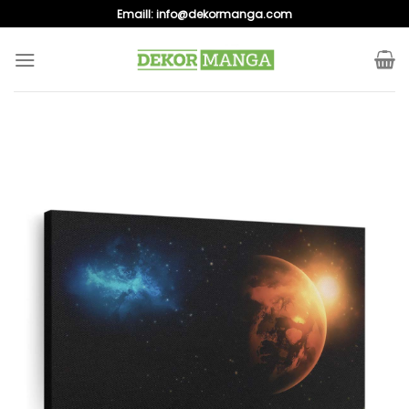
Skip
Emaill:
info@dekormanga.com
to
content