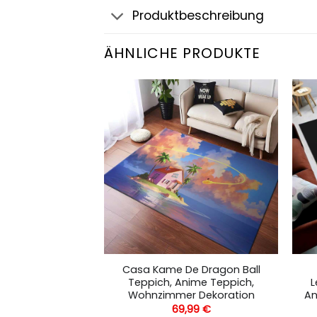
Produktbeschreibung
ÄHNLICHE PRODUKTE
Green Teppich,
Casa Kame De Dragon Ball
h, Wohnzimmer
Teppich, Anime Teppich,
L
ration
Wohnzimmer Dekoration
An
,99
€
69,99
€