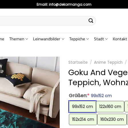
Emaill:
info@dekormanga.com
me
Themen
Leinwandbilder
Teppiche
Stadt
Kontakt
Startseite
/
Anime Teppich
/
Goku And Vege
Teppich, Wohn
Größen:
*
99x152 cm
99x152 cm
122x160 cm
152x214 cm
160x230 cm