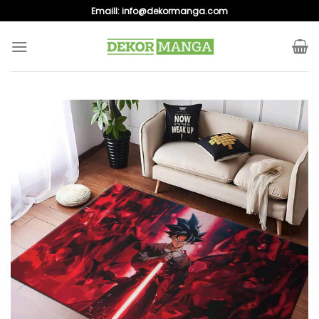
Skip
Emaill:
info@dekormanga.com
to
content