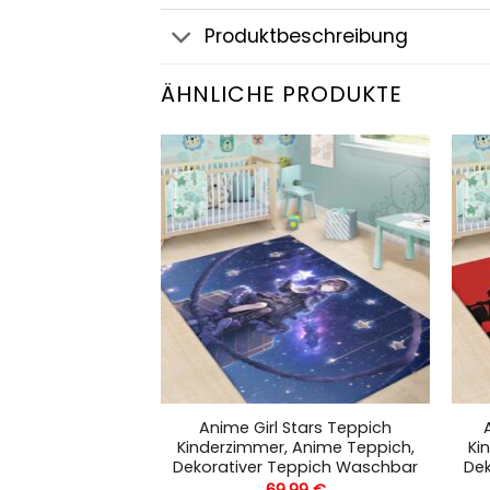
Produktbeschreibung
ÄHNLICHE PRODUKTE
rl Teppich
Anime Girl Stars Teppich
 Anime Teppich,
Kinderzimmer, Anime Teppich,
Ki
eppich Waschbar
Dekorativer Teppich Waschbar
De
,99
€
69,99
€