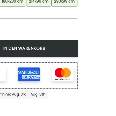
180x280 cm
214x99 cm
290x99 cm
ch Kinderzimmer, Anime Teppich, Dekorativer Teppich Waschba
IN DEN WARENKORB
rmine: Aug. 3rd - Aug. 8th