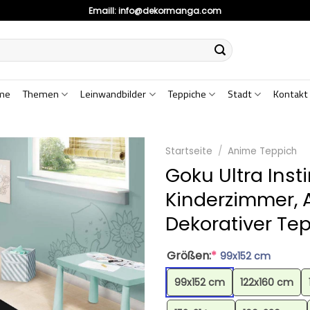
Emaill:
info@dekormanga.com
me
Themen
Leinwandbilder
Teppiche
Stadt
Kontakt
Startseite
/
Anime Teppich
Goku Ultra Inst
Kinderzimmer, 
Dekorativer Te
Größen:
*
99x152 cm
99x152 cm
122x160 cm