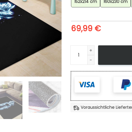
152x214 cm
160x230 cm
69,99
€
Goku Ultra Instinct_1 Teppi
Voraussichtliche Lieferte